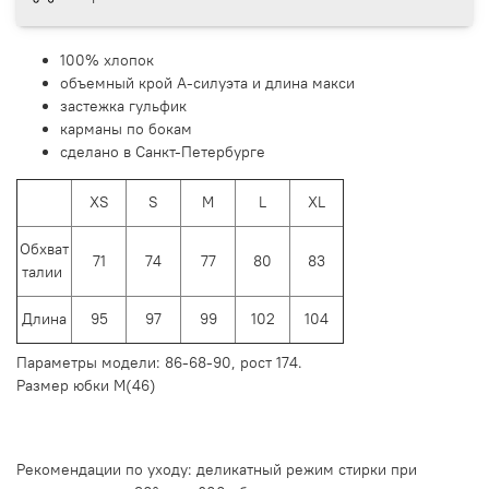
100% хлопок
объемный крой А-силуэта и длина макси
застежка гульфик
карманы по бокам
сделано в Санкт-Петербурге
XS
S
M
L
XL
Обхват
71
74
77
80
83
талии
Длина
95
97
99
102
104
Параметры модели: 86-68-90, рост 174.
Размер юбки М(46)
Рекомендации по уходу: деликатный режим стирки при