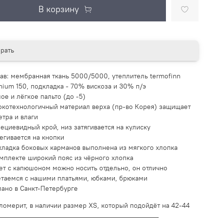
В корзину
рать
тав: мембранная ткань 5000/5000, утеплитель termofinn
mium 150,
подкладка - 70% вискоза и 30% п/э
ое и лёгкое пальто (до -5)
окотехнологичный материал верха (пр-во Корея) защищает
етра и влаги
пециевидный крой, низ затягивается на кулиску
тегивается на кнопки
кладка боковых карманов выполнена из мягкого хлопка
омплекте широкий пояс из чёрного хлопка
ет с капюшоном можно носить отдельно, он отлично
етаемся с нашими платьями, юбками, брюками
лано в Санкт-Петербурге
ломерит, в наличии размер XS, который подойдёт на 42-44