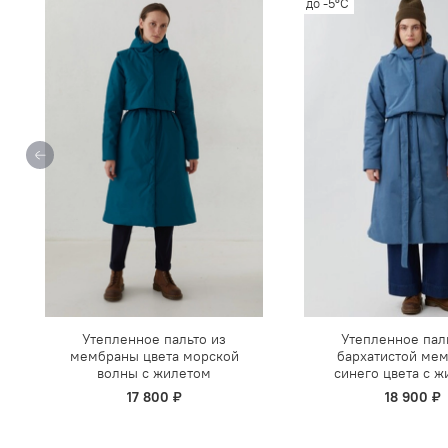
до -5°C
Утепленное пальто из
Утепленное пал
мембраны цвета морской
бархатистой ме
волны с жилетом
синего цвета с 
17 800 ₽
18 900 ₽