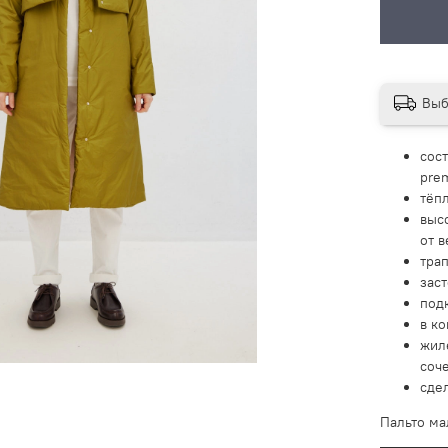
Выб
сос
pre
тёпл
выс
от в
тра
зас
под
в к
жил
соч
сде
Пальто ма