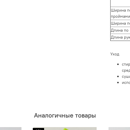
Ширина п
проймами
Ширина п
Длина по
Длина ру
Уход
сти
сре
суш
исп
Аналогичные товары