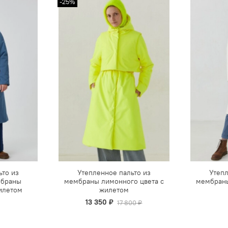
-25%
ьто из
Утепленное пальто из
Утепл
мбраны
мембраны лимонного цвета с
мембраны
жилетом
жилетом
13 350 ₽
17 800 ₽