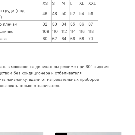
XS
S
M
L
XL
XXL
о груди (под
46
48
50
52
54
56
)
о плечам
32
33
34
35
36
37
 спинке
108
110
112
114
116
118
кава
60
62
64
66
68
70
рать в машинке на деликатном режиме при 30° жидким
дством без кондиционера и отбеливателя
ить наизнанку, вдали от нагревательных приборов
ользовать только отпариватель