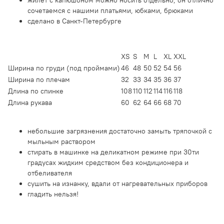
сочетаемся с нашими платьями, юбками, брюками
сделано в Санкт-Петербурге
XS
S
M
L
XL
XXL
Ширина по груди (под проймами)
46
48
50
52
54
56
Ширина по плечам
32
33
34
35
36
37
Длина по спинке
108
110
112
114
116
118
Длина рукава
60
62
64
66
68
70
небольшие загрязнения достаточно замыть тряпочкой с
мыльным раствором
стирать в машинке на деликатном режиме при 30ти
градусах жидким средством без кондиционера и
отбеливателя
сушить на изнанку, вдали от нагревательных приборов
гладить нельзя!