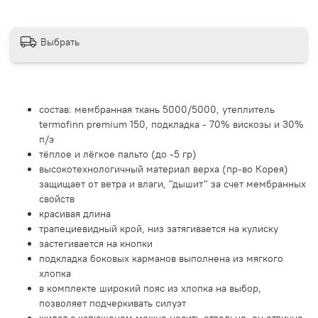
Выбрать
состав: мембранная ткань 5000/5000, утеплитель
termofinn premium 150,
подкладка - 70% вискозы и 30%
п/э
тёплое и лёгкое пальто (до -5 гр)
высокотехнологичный материал верха (пр-во Корея)
защищает от ветра и влаги, "дышит" за счет мембранных
свойств
красивая длина
трапециевидный крой, низ затягивается на кулиску
застегивается на кнопки
подкладка боковых карманов выполнена из мягкого
хлопка
в комплекте широкий пояс из хлопка на выбор,
позволяет подчеркивать силуэт
жилет с капюшоном можно носить отдельно, он отлично