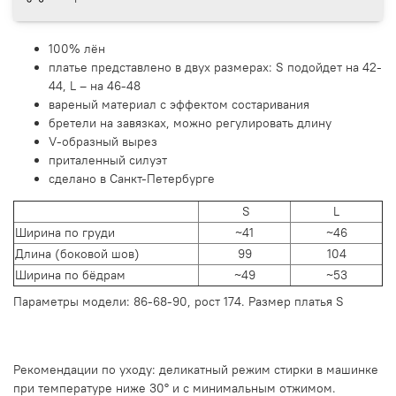
100% лён
платье представлено в двух размерах: S подойдет на 42-
44, L – на 46-48
вареный материал с эффектом состаривания
бретели на завязках, можно регулировать длину
V-образный вырез
приталенный силуэт
сделано в Санкт-Петербурге
S
L
Ширина по груди
~41
~46
Длина (боковой шов)
99
104
Ширина по бёдрам
~49
~53
Параметры модели: 86-68-90, рост 174. Размер платья S
Рекомендации по уходу: деликатный режим стирки в машинке
при температуре ниже 30° и с минимальным отжимом.