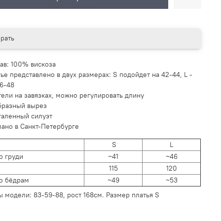
рать
тав: 100% вискоза
ье представлено в двух размерах: S подойдет на 42-44, L -
46-48
тели на завязках, можно регулировать длину
бразный вырез
таленный силуэт
лано в Санкт-Петербурге
S
L
о груди
~41
~46
115
120
о бёдрам
~49
~53
ы модели:
83-59-88, рост 168см. Размер платья S