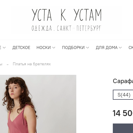
Е
ДЕТСКОЕ
НОСКИ
ПОДБОРКИ
ДЛЯ ДОМА
С
ы
Платья на бретелях
Сарафа
S(44)
14 50