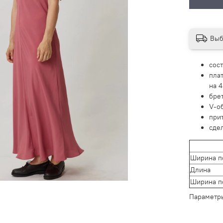
Выб
сос
плат
на 
бре
V-о
при
сде
Ширина п
Длина
Ширина п
Параметр