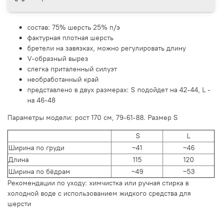
состав: 75% шерсть 25% п/э
фактурная плотная шерсть
бретели на завязках, можно регулировать длину
V-образный вырез
слегка приталенный силуэт
необработанный край
представлено в двух размерах: S подойдет на 42-44, L -
на 46-48
Параметры модели: рост 170 см, 79-61-88. Размер S
S
L
Ширина по груди
~41
~46
Длина
115
120
Ширина по бёдрам
~49
~53
Рекомендации по уходу: химчистка или ручная стирка в
холодной воде с использованием жидкого средства для
шерсти