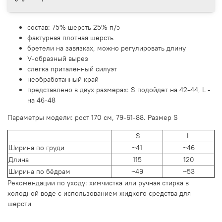
состав: 75% шерсть 25% п/э
фактурная плотная шерсть
бретели на завязках, можно регулировать длину
V-образный вырез
слегка приталенный силуэт
необработанный край
представлено в двух размерах: S подойдет на 42-44, L -
на 46-48
Параметры модели: рост 170 см, 79-61-88. Размер S
S
L
Ширина по груди
~41
~46
Длина
115
120
Ширина по бёдрам
~49
~53
Рекомендации по уходу: химчистка или ручная стирка в
холодной воде с использованием жидкого средства для
шерсти