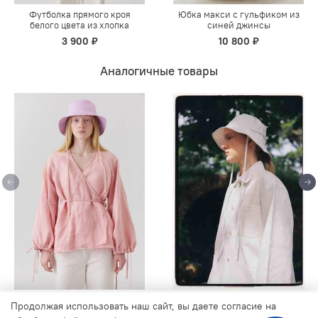
Футболка прямого кроя
Юбка макси с гульфиком из
белого цвета из хлопка
синей джинсы
3 900 ₽
10 800 ₽
Аналогичные товары
Продолжая использовать наш сайт, вы даете согласие на
Панама из сиреневой
Панама из белой джинсы
Продолжая использовать наш сайт, вы даете согласие на
джинсы
обработку файлов cookie, которые обеспечивают правильную
3 500 ₽