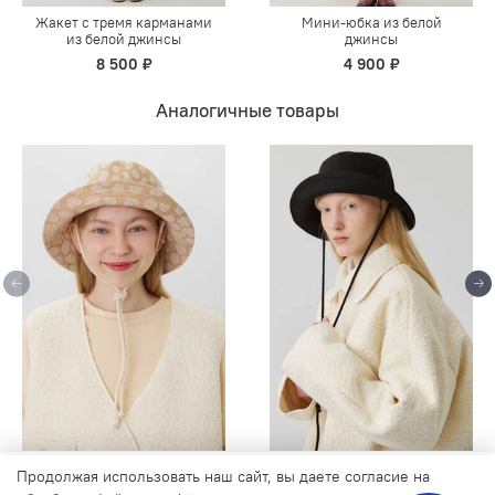
Жакет с тремя карманами
Мини-юбка из белой
из белой джинсы
джинсы
8 500 ₽
4 900 ₽
Аналогичные товары
Продолжая использовать наш сайт, вы даете согласие на
Панама из жаккарда
Панама черного цвета из
Продолжая использовать наш сайт, вы даете согласие на
шерсти
обработку файлов cookie, которые обеспечивают правильную
3 200 ₽