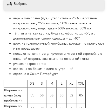
Выбрать
верх - мембрана (п/э); утеплитель - 25% шерстяное
микроволокно, 25% вискоза, 50% синтетическое
микроволокно; подкладка -
50% вискоза, 50% пэ
тёплая и лёгкая куртка, будет комфортно до -5
, а с
°
дополнительным слоем одежды – до -10
°
верх из технологичной мембраны, которая не промокает
и не продувается
посадка по талии регулируется внутренней стропой, а с
внешней стороны завязками из основной ткани
рукава покроя реглан
карманы по бокам и один внутренний
сделано в Санкт-Петербурге
XS
S
M
L
XL
XXL
Ширина по
55
56
58
60
62
65
груди (под
проймами)
Ширина по