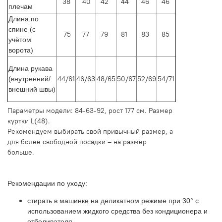
38
40
42
44
46
46
плечам
Длина по
спине (с
75
77
79
81
83
85
учётом
ворота)
Длина рукава
44/61
46/63
48/65
50/67
52/69
54/71
(внутренний/
внешний швы)
Параметры модели: 84-63-92, рост 177 см. Размер
куртки L(48).
Рекомендуем выбирать свой привычный размер, а
для более свободной посадки – на размер
больше.
Рекомендации по уходу:
стирать в машинке на деликатном режиме при 30° с
использованием жидкого средства без кондиционера и
отбеливателя