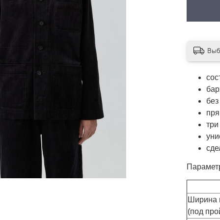
Выб
сос
бар
без
пря
три
уни
сде
Парамет
Ширина 
(под пр