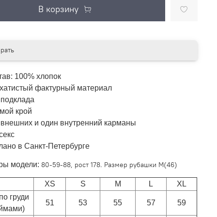
В корзину
рать
тав: 100% хлопок
хатистый фактурный материал
 подклада
мой крой
 внешних и один внутренний карманы
секс
лано в Санкт-Петербурге
ры модели:
80-59-88, рост 178. Размер рубашки М(46)
XS
S
M
L
XL
по груди
51
53
55
57
59
оймами)