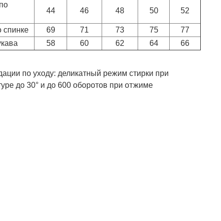
по
44
46
48
50
52
о спинке
69
71
73
75
77
укава
58
60
62
64
66
ации по уходу: деликатный режим стирки при
уре до 30° и до 600 оборотов при отжиме