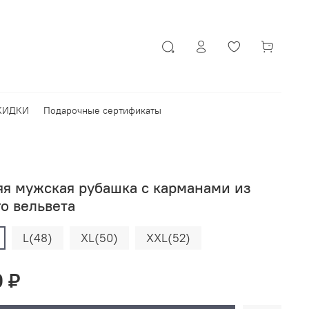
КИДКИ
Подарочные сертификаты
яя мужская рубашка с карманами из
о вельвета
L(48)
XL(50)
XXL(52)
0 ₽