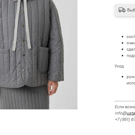
Выб
сос
оче
сде
под
Уход
руч
исп
Если возн
info@
usta
+7 (951) 