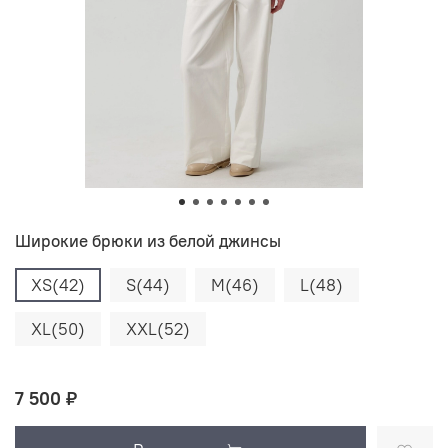
Широкие брюки из белой джинсы
XS(42)
S(44)
M(46)
L(48)
XL(50)
XXL(52)
7 500 ₽