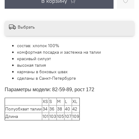
В корзину
Выбрать
состав: хлопок 100%
комфортная посадка и застежка на талии
красивый силуэт
высокая талия
карманы в боковых швах
сделаны в Санкт-Петербурге
Параметры модели: 82-59-89, рост 172
XS
S
M
L
XL
Полуобхват талии
34
36
38
40
42
Длина
101
103
105
107
109