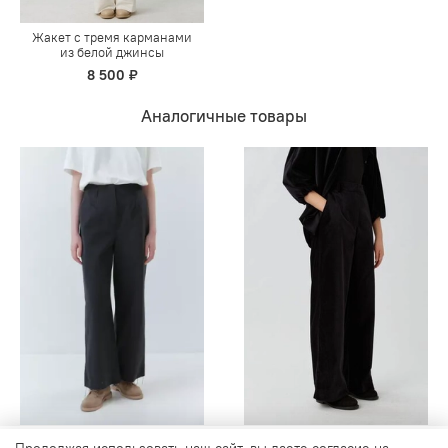
Жакет с тремя карманами
из белой джинсы
8 500 ₽
Аналогичные товары
Продолжая использовать наш сайт, вы даете согласие на
Широкие брюки из черного
Широкие брюки из черного