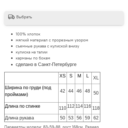
Выбрать
100% хлопок
мягкий материал с прорезным узором
съемные рукава с кулиской внизу
кулиска на талии
карманы по бокам
сделано в Санкт-Петербурге
XS
S
M
L
XL
Ширина по груди (под
42
44
46
48
50
проймами)
Длина по спинке
112
114
116
110
118
Длина рукава
50
53
56
59
62
Параметры модели:
83-59-88, рост 168см. Размер