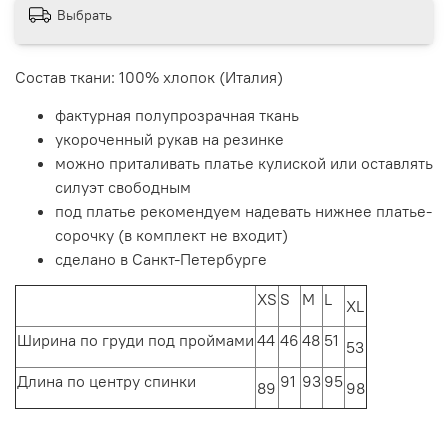
Выбрать
Состав ткани: 100% хлопок (Италия)
фактурная полупрозрачная ткань
укороченный рукав на резинке
можно приталивать платье кулиской или оставлять
силуэт свободным
под платье рекомендуем надевать нижнее платье-
сорочку (в комплект не входит)
сделано в Санкт-Петербурге
XS
S
M
L
XL
Ширина по груди под проймами
44
46
48
51
53
Длина по центру спинки
91
93
95
89
98