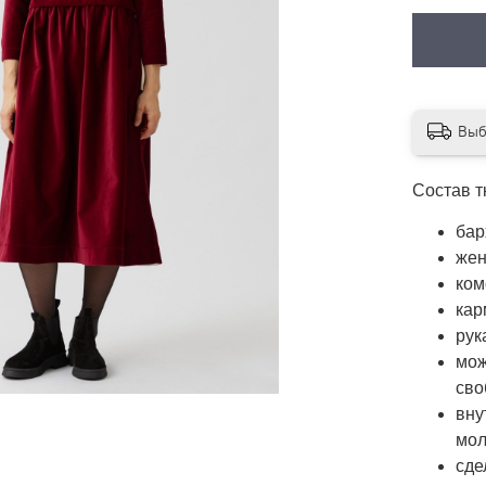
Выб
Состав т
бар
жен
ком
кар
рук
мож
св
вну
мол
сде