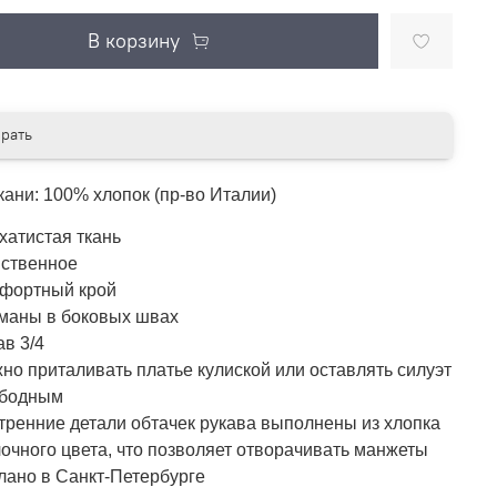
В корзину
рать
кани: 100% хлопок (пр-во Италии)
хатистая ткань
ственное
фортный крой
маны в боковых швах
ав 3/4
но приталивать платье кулиской или оставлять силуэт
ободным
тренние детали обтачек рукава выполнены из хлопка
очного цвета, что позволяет отворачивать манжеты
лано в Санкт-Петербурге