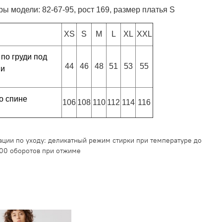
ы модели: 82-67-95, рост 169, размер платья S
XS
S
M
L
XL
XXL
по груди под
44
46
48
51
53
55
ми
о спине
106
108
110
112
114
116
ции по уходу: деликатный режим стирки при температуре до
600 оборотов при отжиме