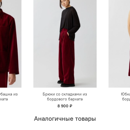
убашка из
Брюки со складками из
Юбка
хата
бордового бархата
бор
8 900 ₽
Аналогичные товары