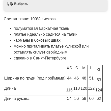
Выбрать
Состав ткани: 100% вискоза
полуматовая бархатная ткань
платье идеально садится на талии
карманы в боковых швах
можно приталивать платье кулиской или
оставлять силуэт свободным
сделано в Санкт-Петербурге
XS
S
M
L
XL
Ширина по груди (под проймами)
44
46
48
51
53
Длина
118
120
122
116
124
Длина рукава
54
56
58
60
62