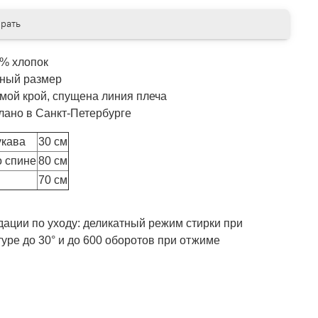
рать
% хлопок
ный размер
мой крой, спущена линия плеча
лано в Санкт-Петербурге
укава
30 см
о спине
80 см
70 см
ации по уходу: деликатный режим стирки при
уре до 30° и до 600 оборотов при отжиме