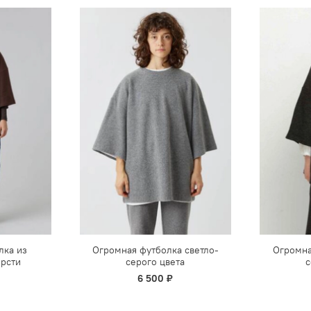
лка из
Огромная футболка светло-
Огромна
рсти
серого цвета
с
6 500 ₽