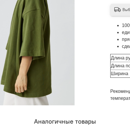
Выб
100
еди
пря
сде
Длина р
Длина п
Ширина
Рекоменд
температ
Аналогичные товары