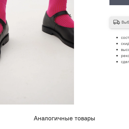
Выб
сос
ски
выс
рек
сде
Аналогичные товары