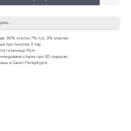
рать
тав: 90% хлопок 7% п/э, 3% эластан
дка при покупке 3 пар
ота голенища 10см
омендована стирка при 30 градусах
ланы в Санкт-Петербурге