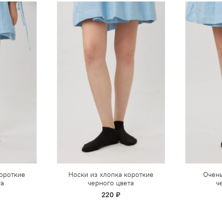
короткие
Носки из хлопка короткие
Очень
та
черного цвета
ч
220 ₽