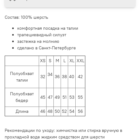
Состав: 100% шерсть
комфортная посадка на талии
трапециевидный силуэт
застежка на молнию
сделано в Санкт-Петербурге
XS
S
M
L
XL
XXL
Полуобхват
34
32
36
38
40
42
талии
Полуобхват
45
47
49
51
53
55
бедер
Длина
46
48
50
52
54
56
Рекомендации по уходу: химчистка или стирка вручную в
прохладной воде жидким средством для шерсти