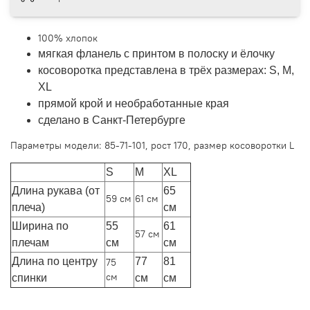
100% хлопок
мягкая фланель с принтом в полоску и ёлочку
косоворотка представлена в трёх размерах: S, M,
XL
прямой крой и необработанные края
сделано в Санкт-Петербурге
Параметры модели: 85-71-101, рост 170, размер косоворотки L
S
M
XL
Длина рукава (от
65
59 см
61 см
плеча)
см
Ширина по
55
61
57 см
плечам
см
см
Длина по центру
77
81
75
см
спинки
см
см