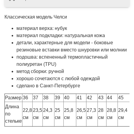
Классическая модель
Челси
материал верха: нубук
материал подкладки: натуральная кожа
детали, характерные для модели - боковые
резиновые вставки вместо шнуровки или молнии
подошва:
вспененный термопластичный
полиуретан (TPU)
метод сборки: ручной
хорошо сочетаются с любой одеждой
сделано в Санкт-Петербурге
Размер
36
37
38
39
40
41
42
43
44
45
Длина
22,8
23,5
24,3
25
25,8
26,5
27,3
28
28,8
29,4
по
см
см
см
см
см
см
см
см
см
см
стельке